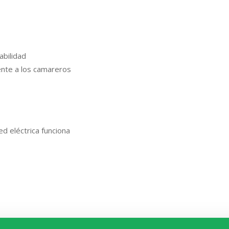
abilidad
ente a los camareros
red eléctrica funciona