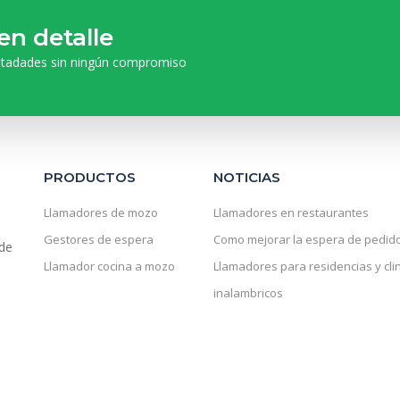
en detalle
itadades sin ningún compromiso
PRODUCTOS
NOTICIAS
Llamadores de mozo
Llamadores en restaurantes
Gestores de espera
Como mejorar la espera de pedid
 de
Llamador cocina a mozo
Llamadores para residencias y cli
inalambricos